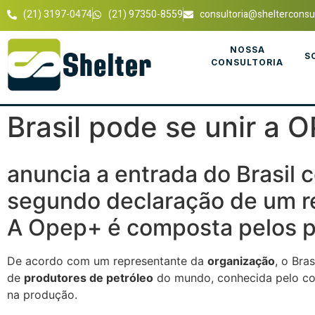
(21) 3197-0474
(21) 97350-8559
consultoria@shelterconsul
NOSSA
S
CONSULTORIA
Brasil pode se unir a 
anuncia a entrada do Brasil
segundo declaração de um re
A Opep+ é composta pelos pr
De acordo com um representante da
organização
, o Bra
de
produtores de petróleo
do mundo, conhecida pelo con
na produção.