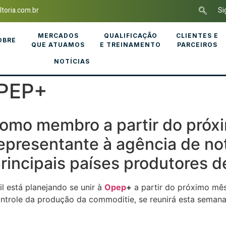
toria.com.br
Si
MERCADOS
QUALIFICAÇÃO
CLIENTES E
OBRE
QUE ATUAMOS
E TREINAMENTO
PARCEIROS
NOTÍCIAS
OPEP+
 como membro a partir do próx
presentante à agência de not
incipais países produtores de
sil está planejando se unir à
Opep
+
a partir do próximo mês
trole da produção da commoditie, se reunirá esta semana p