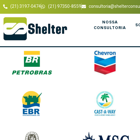
(21) 3197-0474
(21) 97350-8559
consultoria@shelterconsul
NOSSA
S
CONSULTORIA