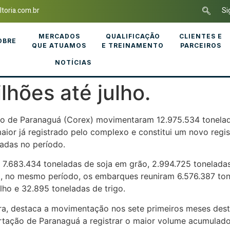
toria.com.br
Si
MERCADOS
QUALIFICAÇÃO
CLIENTES E
OBRE
QUE ATUAMOS
E TREINAMENTO
PARCEIROS
NOTÍCIAS
hões até julho.
o de Paranaguá (Corex) movimentaram 12.975.534 tonelad
ior já registrado pelo complexo e constitui um novo regist
adas no período.
 7.683.434 toneladas de soja em grão, 2.994.725 toneladas
2, no mesmo período, os embarques reuniram 6.576.387 ton
lho e 32.895 toneladas de trigo.
eira, destaca a movimentação nos sete primeiros meses des
rtação de Paranaguá a registrar o maior volume acumulado 