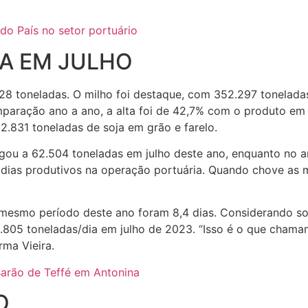
do País no setor portuário
A EM JULHO
8 toneladas. O milho foi destaque, com 352.297 toneladas
mparação ano a ano, a alta foi de 42,7% com o produto em 
831 toneladas de soja em grão e farelo.
ou a 62.504 toneladas em julho deste ano, enquanto no an
s dias produtivos na operação portuária. Quando chove as
.
 mesmo período deste ano foram 8,4 dias. Considerando s
.805 toneladas/dia em julho de 2023. “Isso é o que chamam
rma Vieira.
Barão de Teffé em Antonina
O