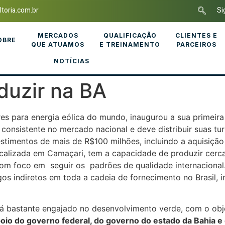
toria.com.br
Si
MERCADOS
QUALIFICAÇÃO
CLIENTES E
OBRE
QUE ATUAMOS
E TREINAMENTO
PARCEIROS
NOTÍCIAS
duzir na BA
es para energia eólica do mundo, inaugurou a sua primeira
consistente no mercado nacional e deve distribuir suas tur
stimentos de mais de R$100 milhões, incluindo a aquisição
ocalizada em Camaçari, tem a capacidade de produzir cerca
com foco em seguir os padrões de qualidade internacional.
s indiretos em toda a cadeia de fornecimento no Brasil,
stá bastante engajado no desenvolvimento verde, com o obj
oio do governo federal, do governo do estado da Bahia e 