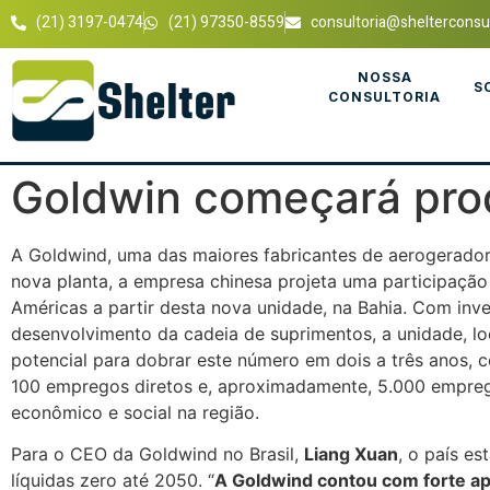
(21) 3197-0474
(21) 97350-8559
consultoria@shelterconsul
NOSSA
S
CONSULTORIA
Goldwin começará pro
A Goldwind, uma das maiores fabricantes de aerogerador
nova planta, a empresa chinesa projeta uma participação 
Américas a partir desta nova unidade, na Bahia. Com inve
desenvolvimento da cadeia de suprimentos, a unidade, l
potencial para dobrar este número em dois a três anos, 
100 empregos diretos e, aproximadamente, 5.000 emprego
econômico e social na região.
Para o CEO da Goldwind no Brasil,
Liang Xuan
, o país e
líquidas zero até 2050. “
A Goldwind contou com forte ap