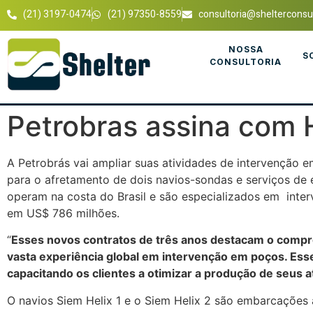
(21) 3197-0474
(21) 97350-8559
consultoria@shelterconsul
NOSSA
S
CONSULTORIA
Petrobras assina com 
A Petrobrás vai ampliar suas atividades de intervenção
para o afretamento de dois navios-sondas e serviços de 
operam na costa do Brasil e são especializados em inte
em US$ 786 milhões.
“
Esses novos contratos de três anos destacam o compro
vasta experiência global em intervenção em poços. Ess
capacitando os clientes a otimizar a produção de seus a
O navios Siem Helix 1 e o Siem Helix 2 são embarcaçõe