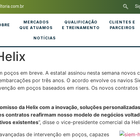
toria.com.br
Si
MERCADOS
QUALIFICAÇÃO
CLIENTES E
OBRE
QUE ATUAMOS
E TREINAMENTO
PARCEIROS
NOTÍCIAS
Helix
 em poços em breve. A estatal assinou nesta semana novos 
embarcações por três anos. O acordo envolve os navios Sie
rvenção em poços baseados em risers. Os novos contratos 
misso da Helix com a inovação, soluções personalizada
es contratos reafirmam nosso modelo de negócios voltado
tivos existentes
”, disse o vice-presidente comercial da Hel
s avançadas de intervenção em poços, capazes