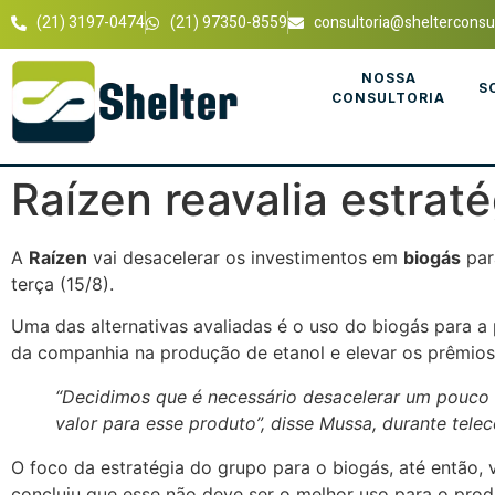
(21) 3197-0474
(21) 97350-8559
consultoria@shelterconsul
NOSSA
S
CONSULTORIA
Raízen reavalia estraté
A
Raízen
vai desacelerar os investimentos em
biogás
par
terça (15/8).
Uma das alternativas avaliadas é o uso do biogás para 
da companhia na produção de etanol e elevar os prêmios
“Decidimos que é necessário desacelerar um pouco 
valor para esse produto”, disse Mussa, durante telec
O foco da estratégia do grupo para o biogás, até então,
concluiu que esse não deve ser o melhor uso para o prod