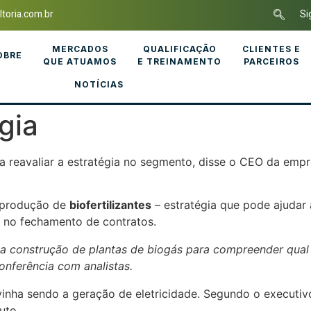
toria.com.br
Si
MERCADOS
QUALIFICAÇÃO
CLIENTES E
OBRE
QUE ATUAMOS
E TREINAMENTO
PARCEIROS
NOTÍCIAS
gia
a reavaliar a estratégia no segmento, disse o CEO da empr
a produção de
biofertilizantes
– estratégia que pode ajudar
 no fechamento de contratos.
a construção de plantas de biogás para compreender qual
onferência com analistas.
 vinha sendo a geração de eletricidade. Segundo o executi
uto.