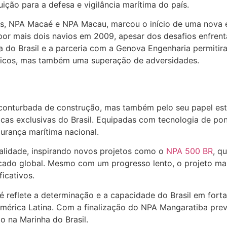
ção para a defesa e vigilância marítima do país.
s, NPA Macaé e NPA Macau, marcou o início de uma nova er
a por mais dois navios em 2009, apesar dos desafios enfren
nha do Brasil e a parceria com a Genova Engenharia permiti
gicos, mas também uma superação de adversidades.
 conturbada de construção, mas também pelo seu papel est
icas exclusivas do Brasil. Equipadas com tecnologia de pon
gurança marítima nacional.
alidade, inspirando novos projetos como o
NPA 500 BR
, q
mercado global. Mesmo com um progresso lento, o projeto m
icativos.
aé reflete a determinação e a capacidade do Brasil em forta
érica Latina. Com a finalização do NPA Mangaratiba previ
 na Marinha do Brasil.