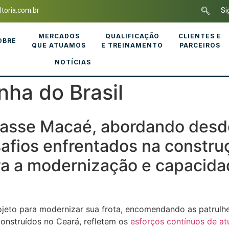
toria.com.br
Si
MERCADOS
QUALIFICAÇÃO
CLIENTES E
OBRE
QUE ATUAMOS
E TREINAMENTO
PARCEIROS
NOTÍCIAS
nha do Brasil
Classe Macaé, abordando desd
fios enfrentados na construç
ara a modernização e capacid
ojeto para modernizar sua frota, encomendando as patrulh
construídos no Ceará, refletem os
esforços contínuos de at