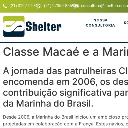
(21) 3197-0474
(21) 97350-8559
consultoria@shelterconsul
NOSSA
S
CONSULTORIA
Classe Macaé e a Mari
A jornada das patrulheiras 
encomenda em 2006, os desa
contribuição significativa p
da Marinha do Brasil.
Desde 2006, a Marinha do Brasil iniciou um ambicioso pr
projetadas em colaboração com a França. Estes navios, 